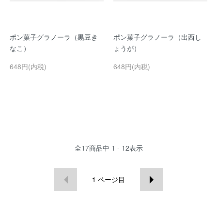
ポン菓子グラノーラ（黒豆き
ポン菓子グラノーラ（出西し
なこ）
ょうが）
648円(内税)
648円(内税)
全
17
商品中
1 - 12
表示
1
ページ目